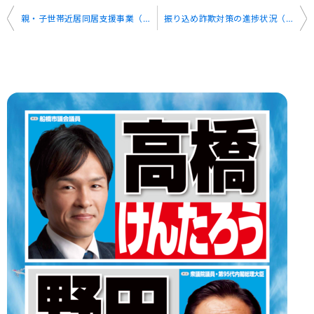
投
親・子世帯近居同居支援事業（一般質問）
振り込め詐欺対策の進捗状況（一般質問）
稿
ナ
ビ
ゲ
ー
シ
ョ
ン