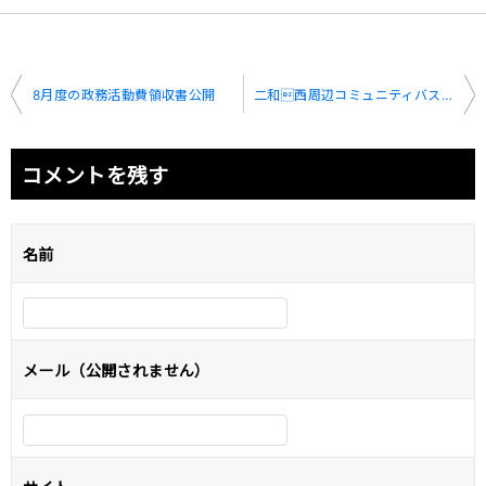
投
8月度の政務活動費領収書公開
二和西周辺コミュニティバスの導入について
稿
ナ
コメントを残す
ビ
ゲ
名前
ー
シ
ョ
メール（公開されません）
ン