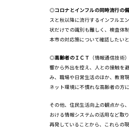
◎
コロナとインフルの同時流行の
スと秋以降に流行するインフルエ
状だけでの識別も難しく、検査体
本市の対応策について確認したい
◎
高齢者の
ＩＣＴ
（情報通信技術
響から外出を控え、人との接触を
み、職場や日常生活のほか、教育
ネット環境に不慣れな高齢者の方
その他、住民生活向上の観点から
おける情報システムの活用など取り
再発していることから、これらの