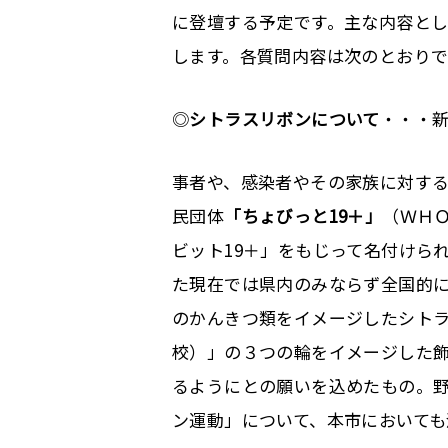
に登壇する予定です。主な内容と
します。各質問内容は次のとおりで
◎
シトラスリボンについて
・・・
事者や、感染者やその家族に対す
民団体
「ちょびっと
19
＋」
（ＷＨ
ビット
19
＋」をもじって名付けら
た現在では県内のみならず全国的
のかんきつ類をイメージしたシト
校）」の３つの輪をイメージした
るようにとの願いを込めたもの。
ン運動」について、本市においても