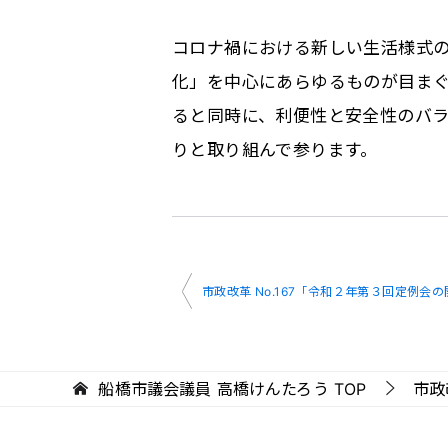
コロナ禍における新しい生活様式
化」を中心にあらゆるものが目ま
ると同時に、利便性と安全性のバ
りと取り組んで参ります。
投
市政改革 No.167「令和２年第３回定例会
稿
ナ
ビ
船橋市議会議員 高橋けんたろう
TOP
市政
ゲ