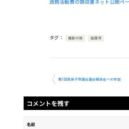
政務活動費の領収書ネット公開ペ
タグ
維新の党
船橋市
投
第1回我孫子市議会議会報告会への参加
稿
ナ
コメントを残す
ビ
ゲ
名前
ー