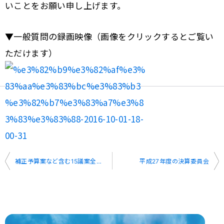
いことをお願い申し上げます。
▼一般質問の録画映像（画像をクリックするとご覧い
ただけます）
投
稿
ナ
ビ
補正予算案など含む15議案全て可決
平成27年度の決算委員会
ゲ
ー
シ
ョ