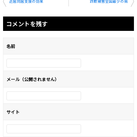
投
近居同居支援の効果
詐欺被害全国最少の県
稿
ナ
コメントを残す
ビ
ゲ
名前
ー
シ
ョ
メール（公開されません）
ン
サイト