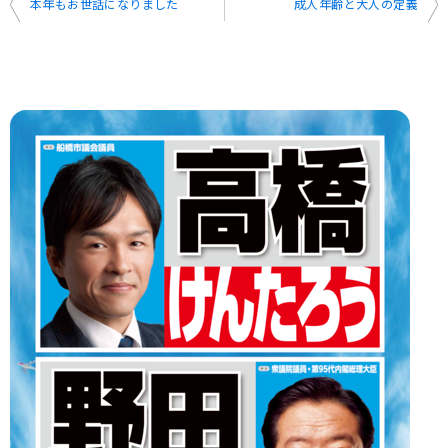
投
本年もお世話になりました
成人年齢と大人の定義
稿
ナ
ビ
ゲ
ー
シ
ョ
ン