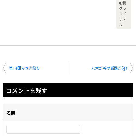
船橋
グラ
ンド
ホテ
ル
投
第14回みさき祭り
八木が谷の街路灯④
稿
ナ
コメントを残す
ビ
ゲ
名前
ー
シ
ョ