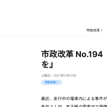
市政改革！
市政改革 No.1
を』
公開日：
2021年11月17日
市政改革！
最近、走行中の電車内による事件
先月３１日、京王線の電車内で殺