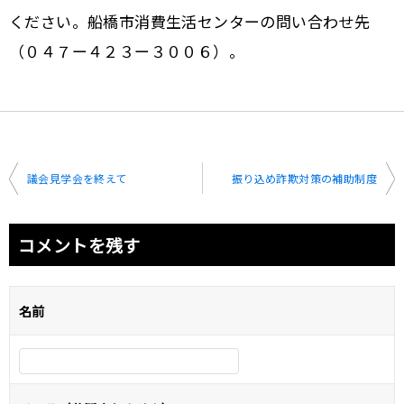
ください。船橋市消費生活センターの問い合わせ先
（０４７ー４２３ー３００６）。
投
議会見学会を終えて
振り込め詐欺対策の補助制度
稿
ナ
コメントを残す
ビ
ゲ
名前
ー
シ
ョ