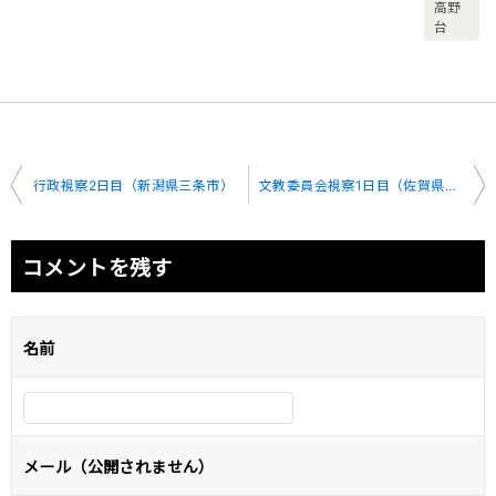
高野
台
投
行政視察2日目（新潟県三条市）
文教委員会視察1日目（佐賀県伊万里市）
稿
ナ
コメントを残す
ビ
ゲ
名前
ー
シ
ョ
メール（公開されません）
ン