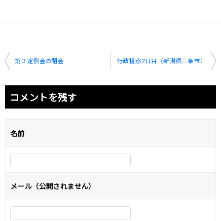
投
第３定例会の閉会
行政視察2日目（新潟県三条市）
稿
ナ
コメントを残す
ビ
ゲ
名前
ー
シ
ョ
メール（公開されません）
ン