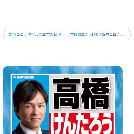
投
新型コロナウイルス本市の状況
市政改革 No.158「新型コロナウイルス感染症につい」
稿
ナ
ビ
ゲ
ー
シ
ョ
ン