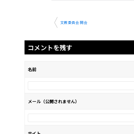
投
文教委員会 開会
稿
ナ
コメントを残す
ビ
ゲ
名前
ー
シ
ョ
ン
メール（公開されません）
サイト