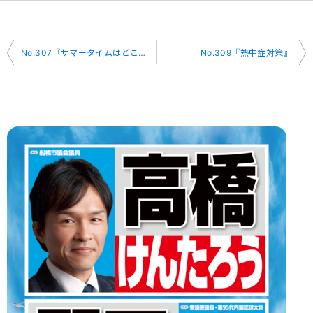
投
No.307『サマータイムはどこへ』
No.309『熱中症対策』
稿
ナ
ビ
ゲ
ー
シ
ョ
ン