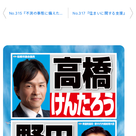
投
No.315『不測の事態に備えた危機管理』
No.317『住まいに関する支援』
稿
ナ
ビ
ゲ
ー
シ
ョ
ン