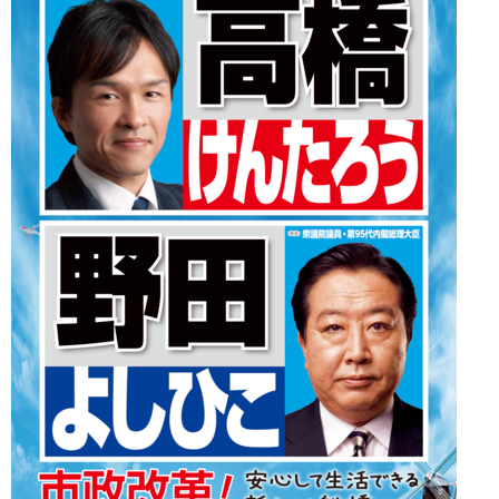
ー
シ
ョ
ン