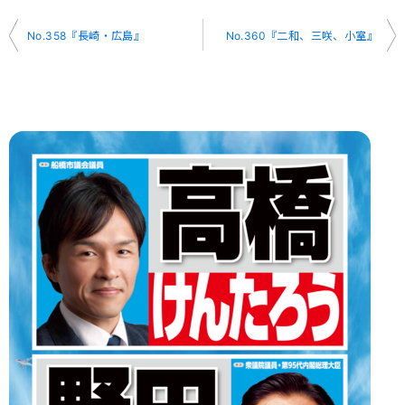
投
No.358『長崎・広島』
No.360『二和、三咲、小室』
稿
ナ
ビ
ゲ
ー
シ
ョ
ン