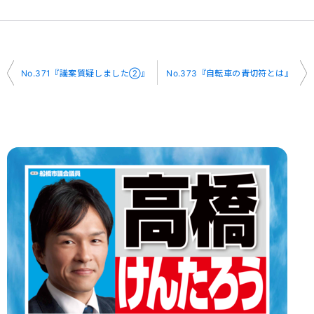
投
No.371『議案質疑しました②』
No.373『自転車の青切符とは』
稿
ナ
ビ
ゲ
ー
シ
ョ
ン