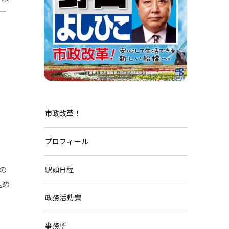
ー
市政改革！
プロフィール
の
駅頭日程
込め
政務活動費
事務所