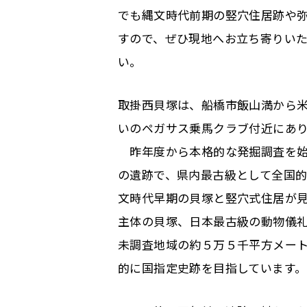
でも縄文時代前期の竪穴住居跡や
すので、ぜひ現地へお立ち寄りい
い。
取掛西貝塚は、船橋市飯山満から
いのペガサス乗馬クラブ付近にあ
昨年度から本格的な発掘調査を始
の遺跡で、県内最古級として全国
文時代早期の貝塚と竪穴式住居が
主体の貝塚、日本最古級の動物儀
未調査地域の約５万５千平方メー
的に国指定史跡を目指しています。