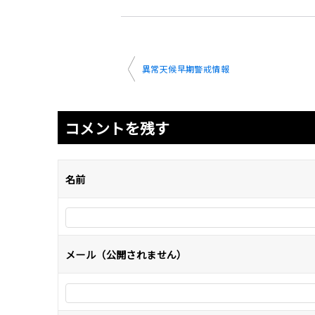
投
異常天候早期警戒情報
稿
ナ
コメントを残す
ビ
ゲ
名前
ー
シ
ョ
ン
メール（公開されません）