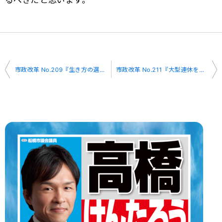
投
市政改革 No.209『生き方の選択肢』
市政改革 No.211『大型連休を目前に控えて』
稿
ナ
ビ
ゲ
ー
シ
ョ
ン