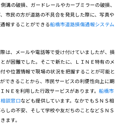
や側溝の破損、ガードレールやカーブミラーの破損、
ど、市民の方が道路の不具合を発見した際に、写真や
ら通報することができる
船橋市道路損傷通報システム
の際は、メールや電話等で受け付けていましたが、損
ことが困難でした。そこで新たに、ＬＩＮＥ特有のメ
添付や位置情報で現場の状況を把握することが可能と
信ができることから、市民サービスの利便性向上に期
ＬＩＮＥを利用した行政サービスがあります。
船橋市
た相談窓口
なども提供しています。なかでもＳＮＳ相
暮らしの不安、そして学校や友だちのことなどＳＮＳ
できます。