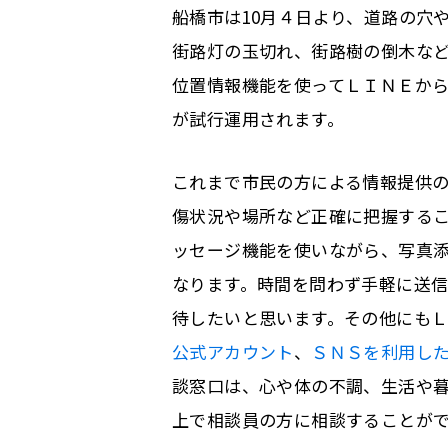
船橋市は10月４日より、道路の穴
街路灯の玉切れ、街路樹の倒木な
位置情報機能を使ってＬＩＮＥか
が試行運用されます。
これまで市民の方による情報提供
傷状況や場所など正確に把握する
ッセージ機能を使いながら、写真
なります。時間を問わず手軽に送
待したいと思います。その他にも
公式アカウント
、
ＳＮＳを利用し
談窓口は、心や体の不調、生活や
上で相談員の方に相談することが