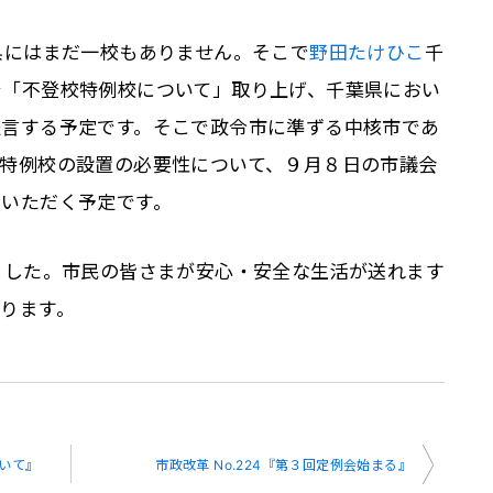
県にはまだ一校もありません。そこで
野田たけひこ
千
で「不登校特例校について」取り上げ、千葉県におい
提言する予定です。そこで政令市に準ずる中核市であ
校特例校の設置の必要性について、９月８日の市議会
ていただく予定です。
ました。市民の皆さまが安心・安全な生活が送れます
ります。
ついて』
市政改革 No.224『第３回定例会始まる』