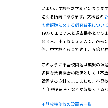
いよいよ学校も新学期が始まりま
増える傾向にあります。文科省の
令
の諸課題に関する調査結果につい
19万６１２７人と過去最多となり
８８人、中学校６３３人で、過去５
倍、中学校４６０で約１．５倍と
このように不登校問題は喫緊の課
多様な教育機会の確保として「不
設置する方針を示しました。不登
内容や授業時間などが調整できる
不登校特例校の設置者一覧