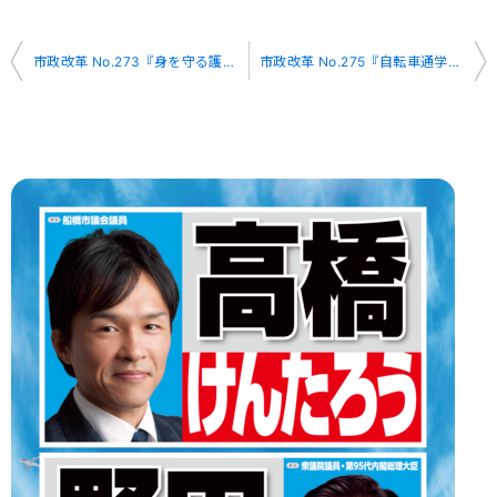
投
市政改革 No.273『身を守る護身術』
市政改革 No.275『自転車通学について』
稿
ナ
ビ
ゲ
ー
シ
ョ
ン