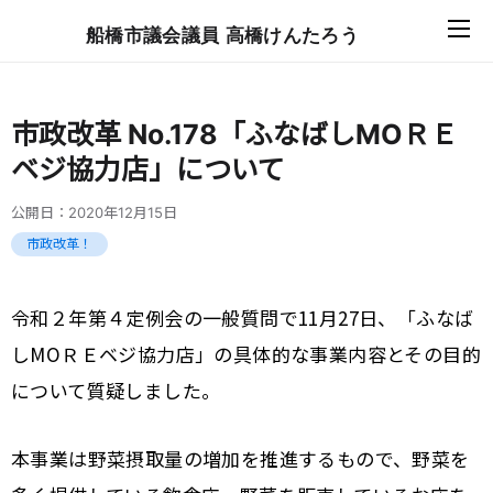
船橋市議会議員 高橋けんたろう
市政改革 No.178「ふなばしМОＲＥ
ベジ協力店」について
公開日：
2020年12月15日
市政改革！
令和２年第４定例会の一般質問で
11
月
27
日、「ふなば
し
МО
ＲＥベジ協力店」の具体的な事業内容とその目的
について質疑しました。
本事業は野菜摂取量の増加を推進するもので、野菜を