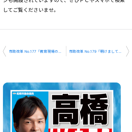
してご覧くださいませ。
投
市政改革 No.177「教育現場のデジタル化について」
市政改革 No.179「明けましておめでとうございます」
稿
ナ
ビ
ゲ
ー
シ
ョ
ン